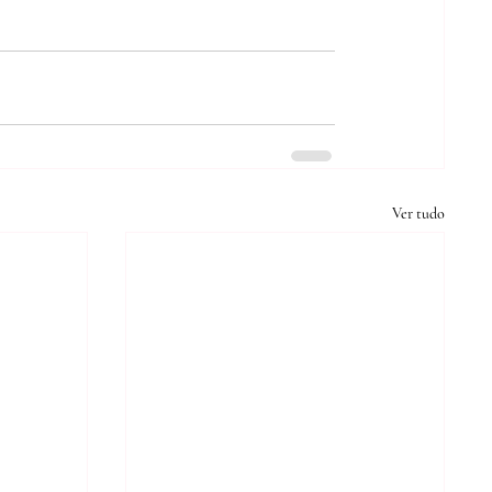
Ver tudo