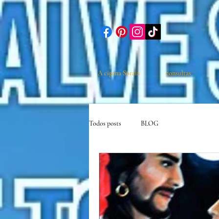
A cigana Soraia
consultas
Todos posts
BLOG