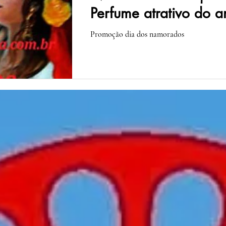
Perfume atrativo do 
ganhe uma consulta 
Promoção dia dos namorados
mais