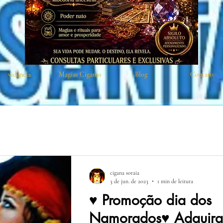
vidência
Magias Ciganas
Blog
Contato
cigana soraia
3 de jun. de 2023
1 min de leitura
♥️ Promoção dia dos
Namorados♥️ Adquira