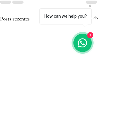
How can we help you?
Posts recentes
Ver tudo
1
Arrume as gavetas de sua
vida!