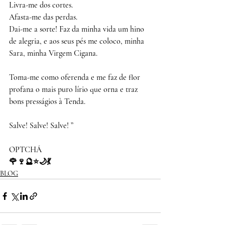
Livra-me dos cortes. 
Afasta-me das perdas. 
Dai-me a sorte! Faz da minha vida um hino 
de alegria, e aos seus pés me coloco, minha 
Sara, minha Virgem Cigana.
Toma-me como oferenda e me faz de flor 
profana o mais puro lírio que orna e traz 
bons presságios à Tenda. 
Salve! Salve! Salve! ”
OPTCHÁ 
🌹🍷🔮⭐️🌙💃
BLOG