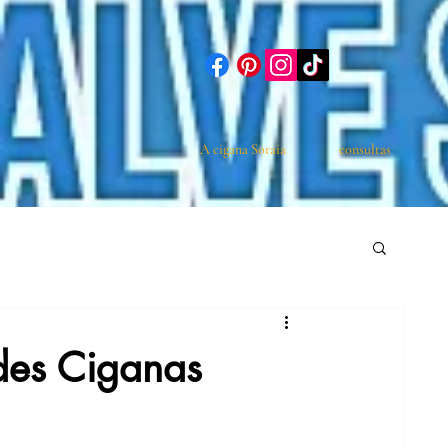
A cigana Soraia
consultas
des Ciganas