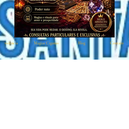
vidência
Magias Ciganas
Blog
Contato