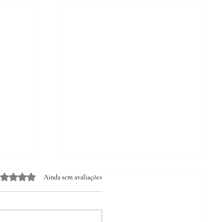
ua
aliado com 0 de 5 estrelas.
Ainda sem avaliações
ade
r que.